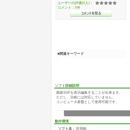
ユーザーの評価(
0
人)：
コメント：
0
件
■関連キーワード
ソフト詳細説明
囲碁SGFを表示編集することが出来ます。
ただし、分岐には対応していません。
コンピュータ碁盤として使用可能です。
動作環境
ソフト名：
対局観