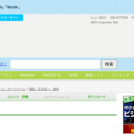
「Vector」
ベクターサイン
ちょい読み!
SELECTION
V
NGS Corporate Site
ド！
イブラリ
Windows
Mac(OS X)
全OS
新着ソフト
ランキング
ンコ・カードゲーム
>
囲碁・五目並べ・連珠
コメント・評価
スクリーンショット
ダウンロード
ト