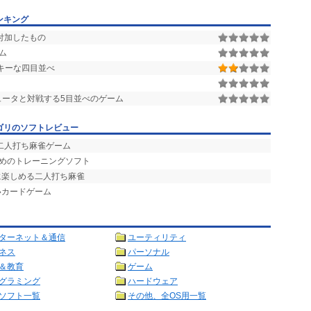
ンキング
付加したもの
ーム
キーな四目並べ
ータと対戦する5目並べのゲーム
ゴリのソフトレビュー
二人打ち麻雀ゲーム
ためのトレーニングソフト
に楽しめる二人打ち麻雀
いカードゲーム
ターネット＆通信
ユーティリティ
ネス
パーソナル
＆教育
ゲーム
グラミング
ハードウェア
ソフト一覧
その他、全OS用一覧