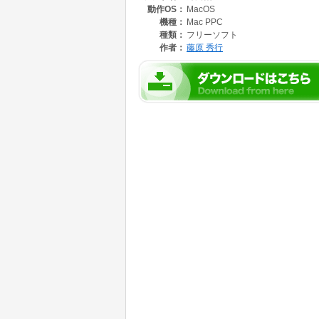
動作OS：
MacOS
機種：
Mac PPC
種類：
フリーソフト
作者：
藤原 秀行