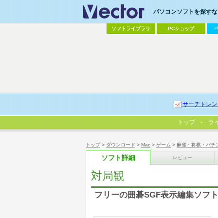
パソコンソフトを探すなら
ソフトライブラリ
PCショップ
サーチトレン
トップ
ラ
トップ
>
ダウンロード
>
Mac
>
ゲーム
>
麻雀・将棋・パチ
ソフト詳細
レビュー
対局観
フリーの囲碁SGF表示編集ソフ