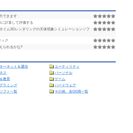
力できます
単に計算して評価する
タイム3Dレンダリングの天体現象シミュレーションソフ
タック
えられるかな?
ターネット＆通信
ユーティリティ
ネス
パーソナル
＆教育
ゲーム
グラミング
ハードウェア
ソフト一覧
その他、全OS用一覧