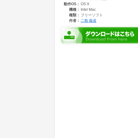
動作OS：
OS X
機種：
Intel Mac
種類：
フリーソフト
作者：
二瓶 義道