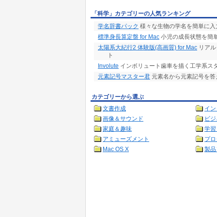
「科学」カテゴリーの人気ランキング
学名辞書パック
様々な生物の学名を簡単に入
標準身長算定盤 for Mac
小児の成長状態を簡
太陽系大紀行2 体験版(高画質) for Mac
リアル
ト
Involute
インボリュート歯車を描く工学系ス
元素記号マスター君
元素名から元素記号を答
カテゴリーから選ぶ
文書作成
イン
画像＆サウンド
ビジ
家庭＆趣味
学習
アミューズメント
プロ
Mac OS X
製品