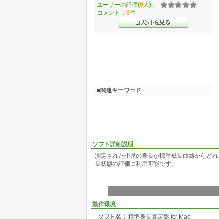
ユーザーの評価(
0
人)：
コメント：
0
件
■関連キーワード
ソフト詳細説明
測定された小児の身長が標準成長曲線からどれ
長状態の評価に利用可能です。
動作環境
ソフト名：
標準身長算定盤 for Mac