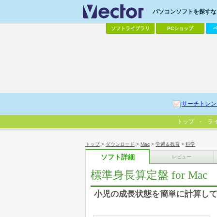
パソコンソフトを探すなら
ソフトライブラリ
PCショップ
サーチトレン
トップ
ラ
トップ
>
ダウンロード
>
Mac
>
学習＆教育
>
科学
ソフト詳細
レビュー
標準身長算定盤 for Mac
小児の成長状態を簡単に計算し