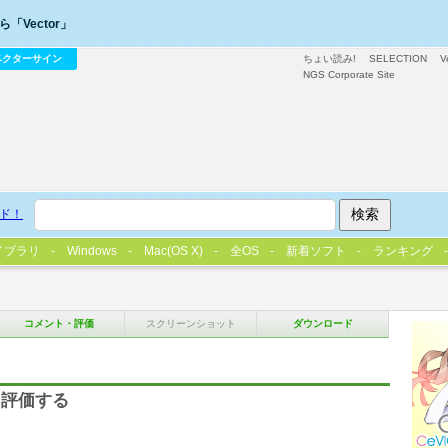
「Vector」
ベクターサイン
ちょい読み!
SELECTION
V
NGS Corporate Site
ド！
イブラリ
Windows
Mac(OS X)
全OS
新着ソフト
ランキング
コメント・評価
スクリーンショット
ダウンロード
て評価する