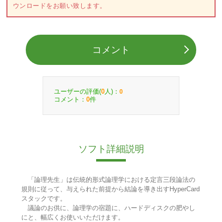
ウンロードをお願い致します。
コメント
ユーザーの評価(
人)：
0
0
コメント：
件
0
ソフト詳細説明
「論理先生」は伝統的形式論理学における定言三段論法の
規則に従って、与えられた前提から結論を導き出すHyperCard
スタックです。
議論のお供に、論理学の宿題に、ハードディスクの肥やし
にと、幅広くお使いいただけます。