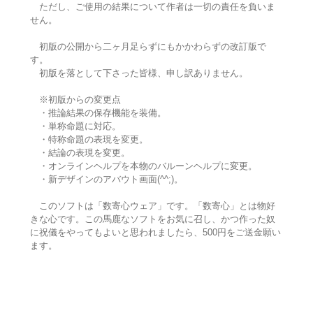
ただし、ご使用の結果について作者は一切の責任を負いま
せん。
初版の公開から二ヶ月足らずにもかかわらずの改訂版で
す。
初版を落として下さった皆様、申し訳ありません。
※初版からの変更点
・推論結果の保存機能を装備。
・単称命題に対応。
・特称命題の表現を変更。
・結論の表現を変更。
・オンラインヘルプを本物のバルーンヘルプに変更。
・新デザインのアバウト画面(^^;)。
このソフトは「数寄心ウェア」です。「数寄心」とは物好
きな心です。この馬鹿なソフトをお気に召し、かつ作った奴
に祝儀をやってもよいと思われましたら、500円をご送金願い
ます。