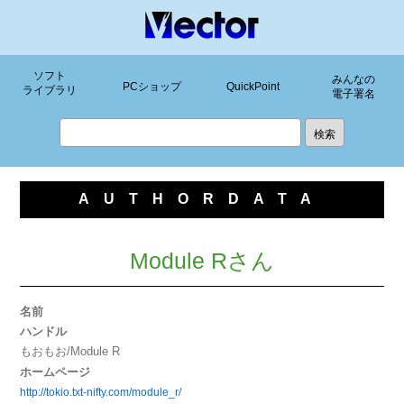
ソフト
みんなの
PCショップ
QuickPoint
ライブラリ
電子署名
AUTHORDATA
Module Rさん
名前
ハンドル
もおもお/Module R
ホームページ
http://tokio.txt-nifty.com/module_r/