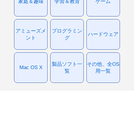
家庭＆趣味
学習＆教育
ゲーム
アミューズメ
プログラミン
ハードウェア
ント
グ
製品ソフト一
その他、全OS
Mac OS X
覧
用一覧