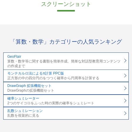
スクリーンショット
「算数・数学」カテゴリーの人気ランキング
GeoFlair
算数・数学等に関する書類を簡単作成、簡単な対話型教育用コンテンツ
の作成まで
モンテカルロ法によるπ計算 PPC版
正方形の中の四分円のをつつく確率から円周率を計算する
DrawGraph 拡張機能セット
DrawGraphの拡張機能セット
確率シュミレーター
2つのサイコロをふった時の実際の確率をシュミレート
乱数シュミレーション
乱数を視覚的に見る