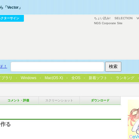
「Vector」
ベクターサイン
ちょい読み!
SELECTION
V
NGS Corporate Site
ド！
イブラリ
Windows
Mac(OS X)
全OS
新着ソフト
ランキング
コメント・評価
スクリーンショット
ダウンロード
を作る