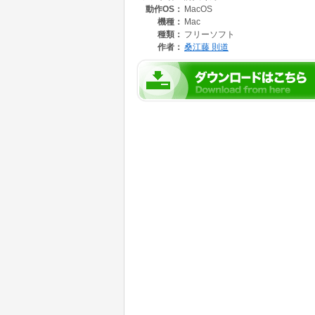
動作OS：
MacOS
機種：
Mac
種類：
フリーソフト
作者：
桑江藤 則道