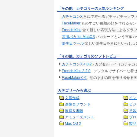
「その他」カテゴリーの人気ランキング
ガチャコンX
Macで遊べるガチャガチャソフ
FaceMaker
ものすごい種類の顔を作れるモン
French Kiss
全く新しい表現方法によるグラフ
電脳バカ for MacOS
バカカードという言葉カー
誕生日ツール
楽しい誕生日をMacといっしょ
「その他」カテゴリのソフトレビュー
ガチャコンX 4.0.2
- カプセルトイ（ガチャ
French Kiss 2.2.0
- デジタルでサイバーな着
FaceMaker 0.6
- 意のままの顔を作り出せる画
カテゴリーから選ぶ
文書作成
イン
画像＆サウンド
ビジ
家庭＆趣味
学習
アミューズメント
プロ
Mac OS X
製品