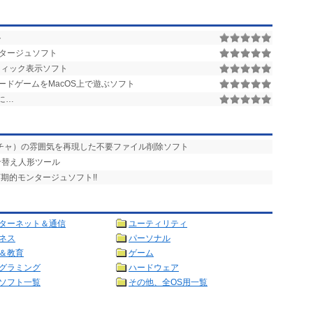
ト
タージュソフト
ィック表示ソフト
ドゲームをMacOS上で遊ぶソフト
に…
ガチャ）の雰囲気を再現した不要ファイル削除ソフト
せ替え人形ツール
期的モンタージュソフト!!
ターネット＆通信
ユーティリティ
ネス
パーソナル
＆教育
ゲーム
グラミング
ハードウェア
ソフト一覧
その他、全OS用一覧