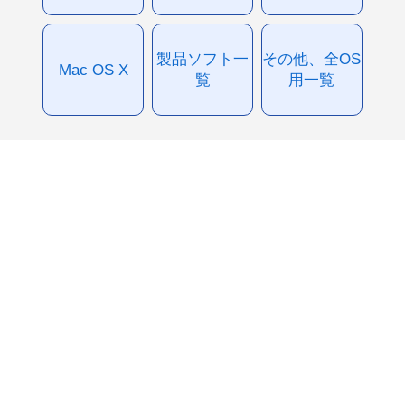
製品ソフト一
その他、全OS
Mac OS X
覧
用一覧