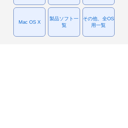
製品ソフト一
その他、全OS
Mac OS X
覧
用一覧