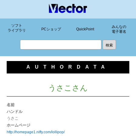
ソフト
みんなの
PCショップ
QuickPoint
ライブラリ
電子署名
AUTHORDATA
うさこさん
名前
ハンドル
うさこ
ホームページ
http://homepage1.nifty.com/lollipop/