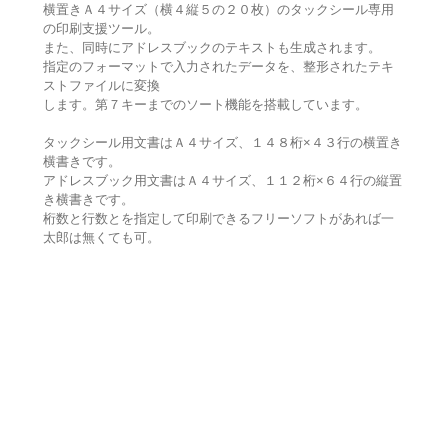
横置きＡ４サイズ（横４縦５の２０枚）のタックシール専用
の印刷支援ツール。
また、同時にアドレスブックのテキストも生成されます。
指定のフォーマットで入力されたデータを、整形されたテキ
ストファイルに変換
します。第７キーまでのソート機能を搭載しています。
タックシール用文書はＡ４サイズ、１４８桁×４３行の横置き
横書きです。
アドレスブック用文書はＡ４サイズ、１１２桁×６４行の縦置
き横書きです。
桁数と行数とを指定して印刷できるフリーソフトがあれば一
太郎は無くても可。