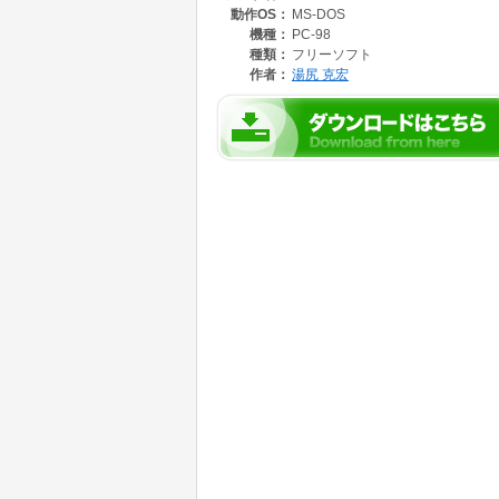
動作OS：
MS-DOS
機種：
PC-98
種類：
フリーソフト
作者：
湯尻 克宏