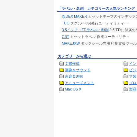
「ラベル・名刺」カテゴリーの人気ランキング
INDEX MAKER
カセットテープのインデックス
TUG
タグ(ラベル)発行ユーティリティー
3.5インチ・FDラベル・印刷
3.5"FDに付
CST
カセットラベル 作成ユーティリティ
MAKEJXW
タックシール専用 印刷支援ツール
カテゴリーから選ぶ
文書作成
イン
画像＆サウンド
ビジ
家庭＆趣味
学習
アミューズメント
プロ
Mac OS X
製品