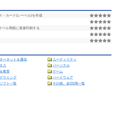
・カード(レーベル)を作成
属のラベル用紙に直接印刷する
ターネット＆通信
ユーティリティ
ネス
パーソナル
＆教育
ゲーム
グラミング
ハードウェア
ソフト一覧
その他、全OS用一覧