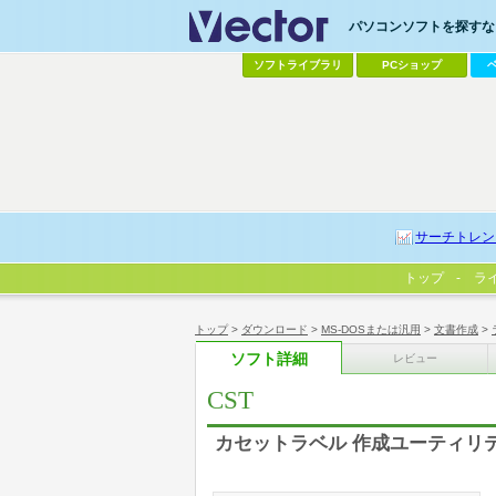
パソコンソフトを探すなら
ソフトライブラリ
PCショップ
サーチトレン
トップ
ラ
トップ
>
ダウンロード
>
MS-DOSまたは汎用
>
文書作成
>
ソフト詳細
レビュー
CST
カセットラベル 作成ユーティリ