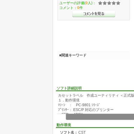
ユーザーの評価(
0
人)：
コメント：
0
件
■関連キーワード
ソフト詳細説明
カセットラベル 作成ユーティリティ ＜正式版＞ v
１．動作環境
ﾏｼｰﾝ ： PC-9801 ｼﾘｰｽﾞ
ﾌﾟﾘﾝﾀｰ： ESC/P 対応のプリンター
FEP ： ATOK
ﾃﾞﾊﾞｲｽ： PRINT.SYS
動作環境
ソフト名：
CST