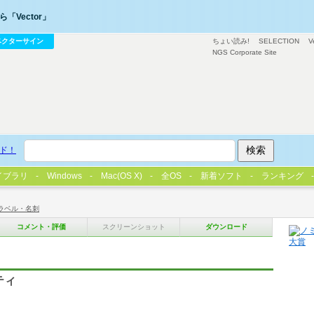
「Vector」
ベクターサイン
ちょい読み!
SELECTION
V
NGS Corporate Site
ド！
イブラリ
Windows
Mac(OS X)
全OS
新着ソフト
ランキング
ラベル・名刺
コメント・評価
スクリーンショット
ダウンロード
ティ