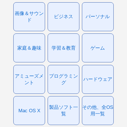
画像＆サウン
ビジネス
パーソナル
ド
家庭＆趣味
学習＆教育
ゲーム
アミューズメ
プログラミン
ハードウェア
ント
グ
製品ソフト一
その他、全OS
Mac OS X
覧
用一覧