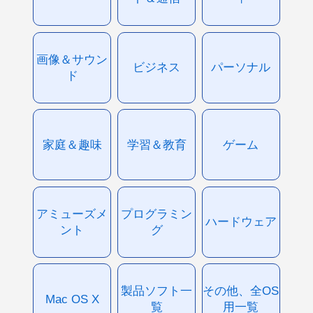
画像＆サウン
ビジネス
パーソナル
ド
家庭＆趣味
学習＆教育
ゲーム
アミューズメ
プログラミン
ハードウェア
ント
グ
製品ソフト一
その他、全OS
Mac OS X
覧
用一覧