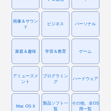
画像＆サウン
ビジネス
パーソナル
ド
家庭＆趣味
学習＆教育
ゲーム
アミューズメ
プログラミン
ハードウェア
ント
グ
製品ソフト一
その他、全OS
Mac OS X
覧
用一覧