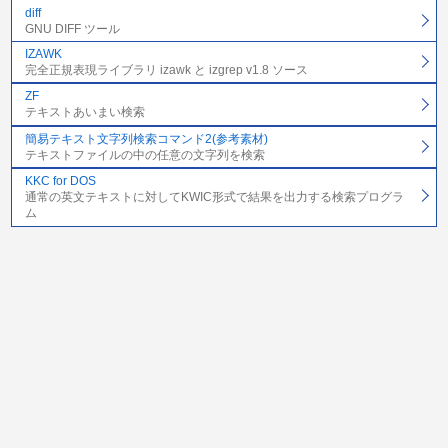
diff
GNU DIFF ツール
IZAWK
完全正規表現ライブラリ izawk と izgrep v1.8 ソース
ZF
テキストあいまい検索
簡易テキスト文字列検索コマンド2(参考素材)
テキストファイルの中の任意の文字列を検索
KKC for DOS
通常の英文テキストに対してKWIC形式で結果を出力する検索プログラ
ム