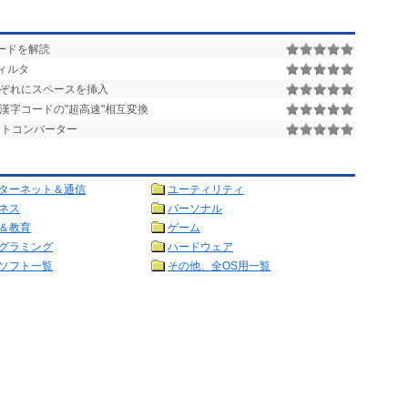
ードを解読
ィルタ
ぞれにスペースを挿入
各漢字コードの"超高速"相互変換
テキストコンバーター
ターネット＆通信
ユーティリティ
ネス
パーソナル
＆教育
ゲーム
グラミング
ハードウェア
ソフト一覧
その他、全OS用一覧