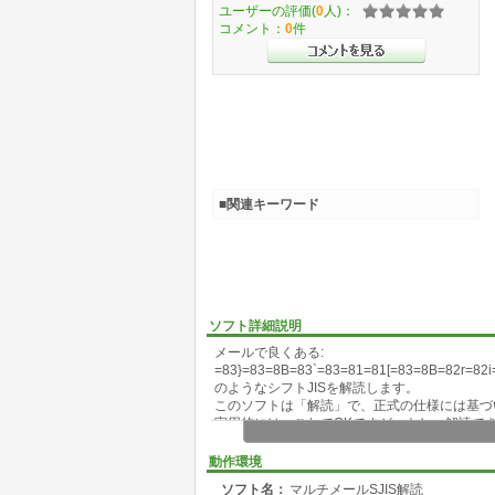
ユーザーの評価(
0
人)：
コメント：
0
件
■関連キーワード
ソフト詳細説明
メールで良くある:
=83}=83=8B=83`=83=81=81[=83=8B=82r=82
のようなシフトJISを解読します。
このソフトは「解読」で、正式の仕様には基づ
実用的には、これでOKですが、もし、解読で
マルチ入力対応です。ワイルド、省略ワイルド
msdos汎用です。MASMのソースも付けてい
動作環境
ソフト名：
マルチメールSJIS解読