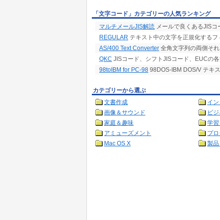
「文字コード」カテゴリーの人気ランキング
マルチメールJIS解読
メールで良くあるJISコ
REGULAR
テキスト中の文字を正規化するフ
AS/400 Text Converter
全角文字列の両側それ
QKC
JISコード、シフトJISコード、EUCの
98toIBM for PC-98
98DOS-IBM DOS/V 
カテゴリーから選ぶ
文書作成
イン
画像＆サウンド
ビジ
家庭＆趣味
学習
アミューズメント
プロ
Mac OS X
製品