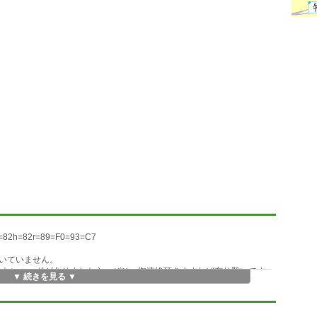
i=82h=82r=89=F0=93=C7
いていません。
きないコードがありましたら、ぜひ、御連絡頂きますれば有り難いです。
▼ 続きを見る ▼
に対応しています。
ます。