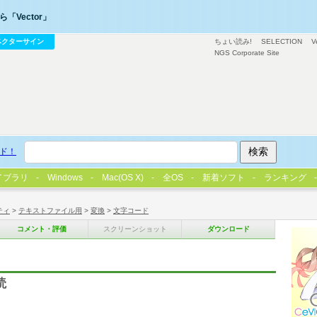
「Vector」
ベクターサイン
ちょい読み!
SELECTION
V
NGS Corporate Site
ド！
イブラリ
Windows
Mac(OS X)
全OS
新着ソフト
ランキング
ティ
>
テキストファイル用
>
変換
>
文字コード
コメント・評価
スクリーンショット
ダウンロード
読