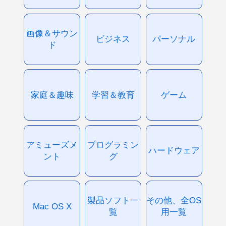
画像＆サウン
ビジネス
パーソナル
ド
家庭＆趣味
学習＆教育
ゲーム
アミューズメ
プログラミン
ハードウェア
ント
グ
製品ソフト一
その他、全OS
Mac OS X
覧
用一覧