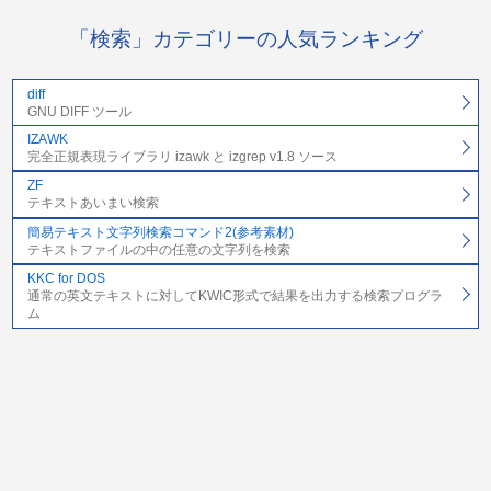
「検索」カテゴリーの人気ランキング
diff
GNU DIFF ツール
IZAWK
完全正規表現ライブラリ izawk と izgrep v1.8 ソース
ZF
テキストあいまい検索
簡易テキスト文字列検索コマンド2(参考素材)
テキストファイルの中の任意の文字列を検索
KKC for DOS
通常の英文テキストに対してKWIC形式で結果を出力する検索プログラ
ム