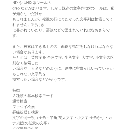
ND や UNIX系ツールの
grep などがあります。しかし既存の文字列検索ツールは、私
が知らないだけか
もしれませんが、複数の行にまたがった文字列は検索してく
れません。1行おき
に書かれていたり、罫線などで囲まれていればなおさらで
す。
また、検索はできるものの、面倒な指定をしなければならな
い場合があります。
たとえば、英数字を 全角文字, 半角文字, 大文字, 小文字の区
別なく検索した
い場合や、人名などのように、途中に空白がはいっているか
もしれない文字列を
検索したい場合などがそうです。
特徴
３種類の基本検索モード
通常検索
ファジイ検索
罫線折返し検索
文字の同一視（全角・半角,英大文字・小文字,全角かな・カ
ナ,指定の任意の文字）
タグ情報の付加