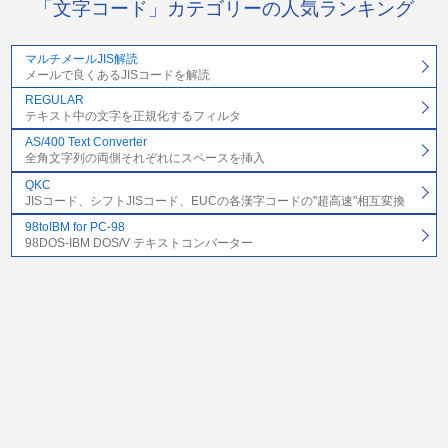
「文字コード」カテゴリーの人気ランキング
マルチメールJIS解読
メールで良くあるJISコードを解読
REGULAR
テキスト中の文字を正規化するフィルタ
AS/400 Text Converter
全角文字列の両側それぞれにスペースを挿入
QKC
JISコード、シフトJISコード、EUCの各漢字コードの"超高速"相互変換
98toIBM for PC-98
98DOS-IBM DOS/V テキストコンバーター