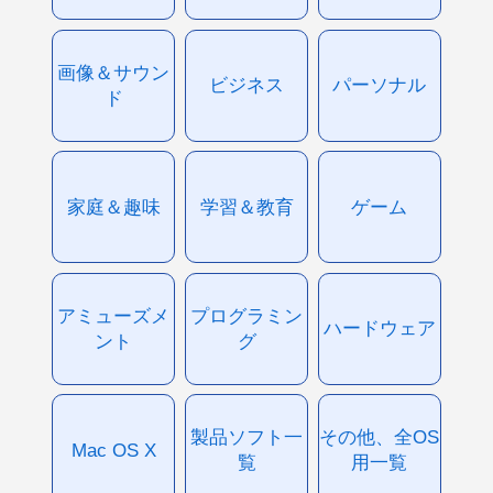
画像＆サウン
ビジネス
パーソナル
ド
家庭＆趣味
学習＆教育
ゲーム
アミューズメ
プログラミン
ハードウェア
ント
グ
製品ソフト一
その他、全OS
Mac OS X
覧
用一覧