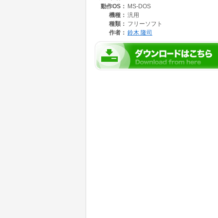
動作OS：
MS-DOS
７） 式を評価する( expr )ことができる。
８） 環境変数に、標準入力から取り込む( rea
機種：
汎用
９） 特殊変数、$* $# $? をサポートし
種類：
フリーソフト
作者：
鈴木 隆司
コマンドは、次の種類があります。全て、ex
・GOSUB ～ RETURN 関係 gosub,return
・WHILE ～ ENDWH 関係 while,breakwh,cont
・IF ～ ELSE 関係 _if, _else,_endif
・SWITCH ～ ENDSW 関係 switch,case,default
・評価コマンド expr,test
・環境変数の操作 関係 xset,read,envdel
・シフト 関係 xshift
・拡張エコーコマンド xecho
・ヒアドキュメント関係 heredoc
・オプション解析 関係 getopt
・初期・終了処理 関係 init,end
・バージョン表示 what