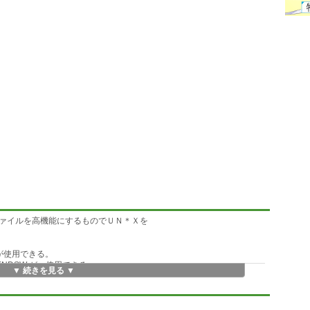
ァイルを高機能にするものでＵＮ＊Ｘを
 が使用できる。
ENDSW が、使用できる。
▼ 続きを見る ▼
が、使用できる。
F が、使用できる。
る。
` )を取り込むことが出来る。