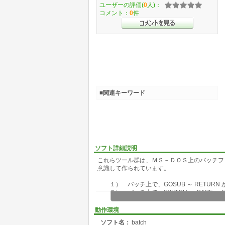
ユーザーの評価(
0
人)：
コメント：
0
件
■関連キーワード
ソフト詳細説明
これらツール群は、ＭＳ－ＤＯＳ上のバッチフ
意識して作られています。
１） バッチ上で、GOSUB ～ RETURN
２） バッチ上で、SWITCH ～ CASE ～ 
３） バッチ上で、WHILE ～ ENDWH 
４） バッチ上で、IF ～ ELSE ～ ENDI
動作環境
５） ヒアドキュメントをサポートしてい
ソフト名：
batch
６） 子プロセスの実行結果( ` command 