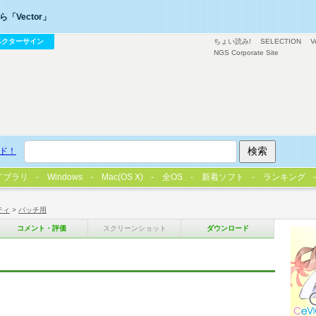
「Vector」
ベクターサイン
ちょい読み!
SELECTION
V
NGS Corporate Site
ド！
イブラリ
Windows
Mac(OS X)
全OS
新着ソフト
ランキング
ティ
>
バッチ用
コメント・評価
スクリーンショット
ダウンロード