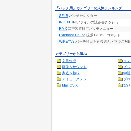
「バッチ用」カテゴリーの人気ランキング
SELB
バッチセレクター
INI.EXE
INIファイルの読み書きを行う
RMX
音声装置対応バッチメニュー
Extended Pause
拡張 PAUSE コマンド
WIKEYV3
バッチ項目を直接選ぶ・マウス対
カテゴリーから選ぶ
文書作成
イン
画像＆サウンド
ビジ
家庭＆趣味
学習
アミューズメント
プロ
Mac OS X
製品