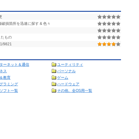
更
 損傷破損箇所を迅速に探す & 色々
したもの
/9821
ターネット＆通信
ユーティリティ
ネス
パーソナル
＆教育
ゲーム
グラミング
ハードウェア
ソフト一覧
その他、全OS用一覧