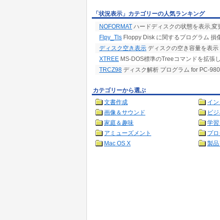
「状況表示」カテゴリーの人気ランキング
NOFORMAT
ハードディスクの状態を表示,変
Flpy_Tls
Floppy Disk に関するプログラム
ディスク空き表示
ディスクの空き容量を表示
XTREE
MS-DOS標準のTreeコマンドを拡張
TRCZ98
ディスク解析 プログラム for PC-9801
カテゴリーから選ぶ
文書作成
イン
画像＆サウンド
ビジ
家庭＆趣味
学習
アミューズメント
プロ
Mac OS X
製品