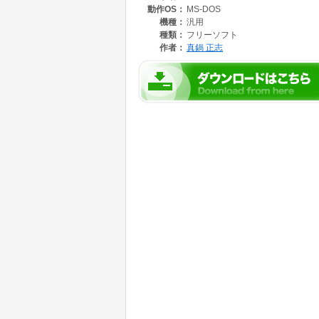
動作OS：
MS-DOS
機種：
汎用
種類：
フリーソフト
作者：
真鍋 正志