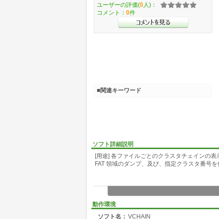
ユーザーの評価(
0
人)：
コメント：
0
件
■関連キーワード
ソフト詳細説明
[用途] 各ファイルごとのクラスタチェインの
FAT 領域のダンプ、及び、指定クラスタ番号
動作環境
ソフト名：
VCHAIN