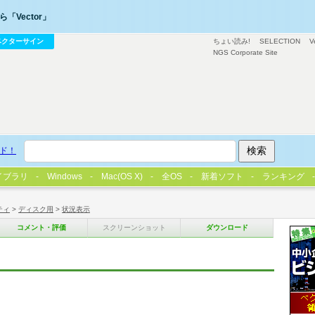
「Vector」
ベクターサイン
ちょい読み!
SELECTION
V
NGS Corporate Site
ド！
イブラリ
Windows
Mac(OS X)
全OS
新着ソフト
ランキング
ティ
>
ディスク用
>
状況表示
コメント・評価
スクリーンショット
ダウンロード