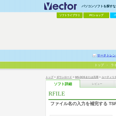
パソコンソフトを探すなら
ソフトライブラリ
PCショップ
サーチトレン
トップ
ラ
トップ
>
ダウンロード
>
MS-DOSまたは汎用
>
ユーティリ
ソフト詳細
レビュー
RFILE
ファイル名の入力を補完する TS