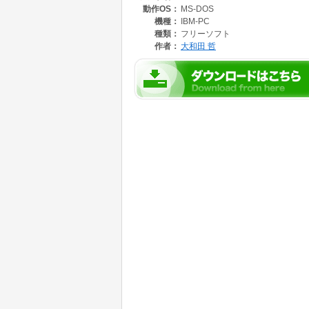
動作OS：
MS-DOS
機種：
IBM-PC
種類：
フリーソフト
作者：
大和田 哲