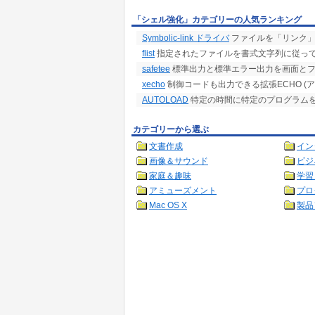
「シェル強化」カテゴリーの人気ランキング
Symbolic-link ドライバ
ファイルを「リンク
flist
指定されたファイルを書式文字列に従って出力・
safetee
標準出力と標準エラー出力を画面とファ
xecho
制御コードも出力できる拡張ECHO (
AUTOLOAD
特定の時間に特定のプログラム
カテゴリーから選ぶ
文書作成
イン
画像＆サウンド
ビジ
家庭＆趣味
学習
アミューズメント
プロ
Mac OS X
製品