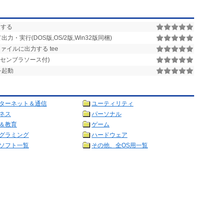
」する
実行(DOS版,OS/2版,Win32版同梱)
イルに出力する tee
アセンブラソース付)
を起動
ターネット＆通信
ユーティリティ
ネス
パーソナル
＆教育
ゲーム
グラミング
ハードウェア
ソフト一覧
その他、全OS用一覧