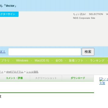
「Vector」
ベクターサイン
ちょい読み!
SELECTION
V
NGS Corporate Site
ド！
イブラリ
Windows
Mac(OS X)
全OS
新着ソフト
ランキング
ティ
>
shellプログラム
>
シェル強化
コメント・評価
スクリーンショット
ダウンロード
R