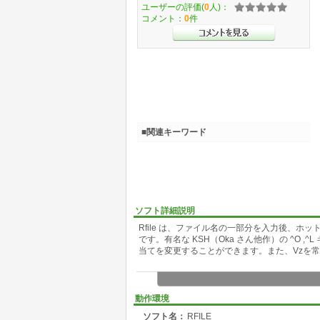
ユーザーの評価(
0
人)：
コメント：
0
件
■関連キーワード
ソフト詳細説明
Rfile は、ファイル名の一部分を入力後、ホ
です。有名な KSH（Oka さん他作）の ^O
当てを変更することができます。また、Vzを常
動作環境
ソフト名：
RFILE