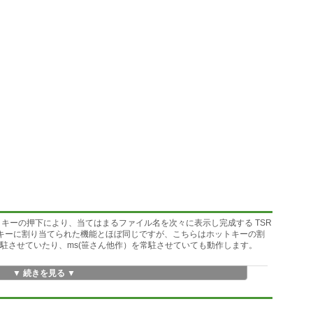
ットキーの押下により、当てはまるファイル名を次々に表示し完成する TSR
 ,^L キーに割り当てられた機能とほぼ同じですが、こちらはホットキーの割
駐させていたり、ms(笹さん他作）を常駐させていても動作します。
▼ 続きを見る ▼