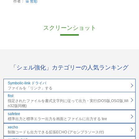
作者：
笹 哲彰
スクリーンショット
「シェル強化」カテゴリーの人気ランキング
Symbolic-link ドライバ
ファイルを「リンク」する
flist
指定されたファイルを書式文字列に従って出力・実行(DOS版,OS/2版,Wi
n32版同梱)
safetee
標準出力と標準エラー出力を画面とファイルに出力する tee
xecho
制御コードも出力できる拡張ECHO (アセンブラソース付)