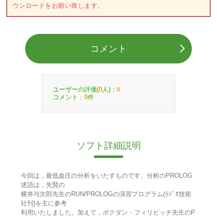
ウンロードをお願い致します。
コメント
ユーザーの評価(
人)：
0
0
コメント：
件
0
ソフト詳細説明
今回は，最低血圧の分析をいたすものです。分析のPROLOG
述語は，先賢の
横井与次郎先生のRUN/PROLOGの演習プログラム(ﾗｼﾞｵ技術
社刊)を主に参考
利用いたしました。加えて，ボクダン・フィリビッチ先生のP