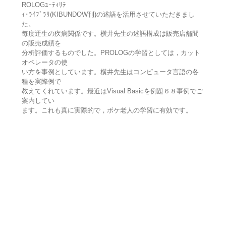
ROLOGﾕｰﾃｨﾘﾃ
ｨ･ﾗｲﾌﾞﾗﾘ(KIBUNDOW刊)の述語を活用させていただきまし
た。
毎度迂生の疾病関係です。横井先生の述語構成は販売店舗間
の販売成績を
分析評価するものでした。PROLOGの学習としては，カット
オペレータの使
い方を事例としています。横井先生はコンピュータ言語の各
種を実際例で
教えてくれています。最近はVisual Basicを例題６８事例でご
案内してい
ます。これも真に実際的で，ボケ老人の学習に有効です。