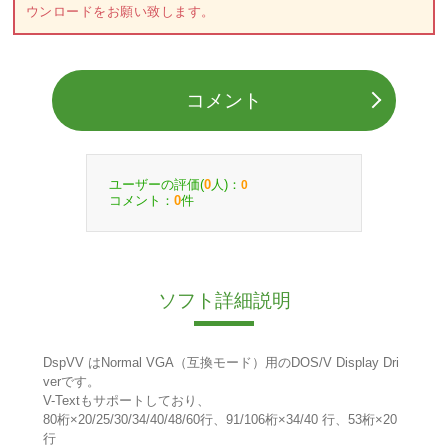
ウンロードをお願い致します。
コメント
ユーザーの評価(
人)：
0
0
コメント：
件
0
ソフト詳細説明
DspVV はNormal VGA（互換モード）用のDOS/V Display Dri
verです。
V-Textもサポートしており、
80桁×20/25/30/34/40/48/60行、91/106桁×34/40 行、53桁×20
行