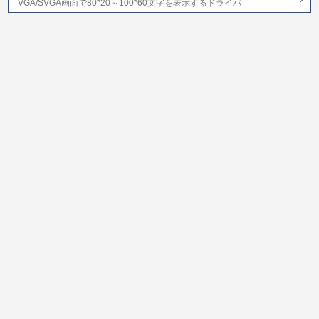
VGA/SVGA画面で80*20～100*60文字を表示するドライバ