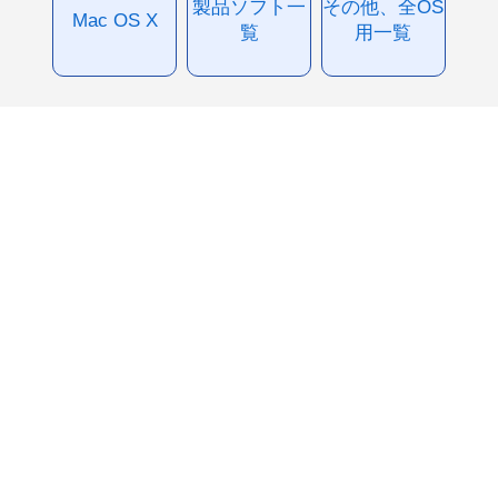
製品ソフト一
その他、全OS
Mac OS X
覧
用一覧