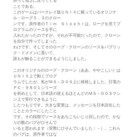
持って地上に戻ってくる
ことである。
このゲームはバークレイ版ＵＮＩＸに載っているオリジナ
ル・ローグ５．３のクロー
ンです。原作者のＴｉｍ Ｓｔｏｅｈｒは、ローグを見てプ
ログラムのソースを手に
入れたかったのですが、それが不可能だったので、クローン
を自分で作ってしまった
わけです。そしてそのローグ・クローンのソースをパブリッ
ク・ドメインに置いて、
誰もが触ることができるようにしました。
このオリジナルのローグ・クローン（ああ、ややこしい）は
ＵＮＩＸ上で動くプログ
ラムでしたが、私がＭＳ－ＤＯＳ上に移植しました。日電の
ＰＣ－９８０１シリーズ
を初めとして、日本語の使えるほとんどのＭＳ－ＤＯＳマシ
ン上で実行できるように
したつもりです。大きな変更は、メッセージを日本語化した
こととカラーにしたこと
です。その段階でソースをあちこちいじり回したので、かな
りの数のバグがひそんで
いると思われます（実際にひそんでいました：－）。これら
のバグは、原作者ではな