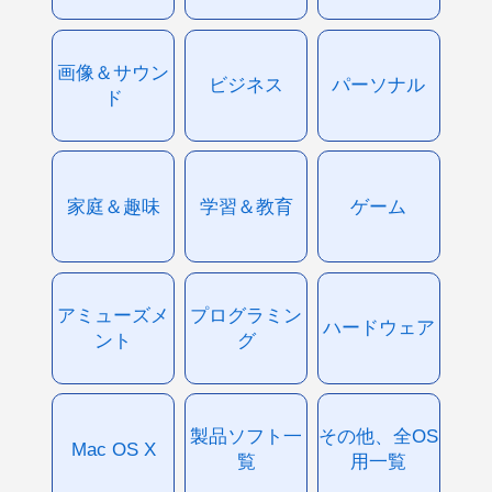
画像＆サウン
ビジネス
パーソナル
ド
家庭＆趣味
学習＆教育
ゲーム
アミューズメ
プログラミン
ハードウェア
ント
グ
製品ソフト一
その他、全OS
Mac OS X
覧
用一覧