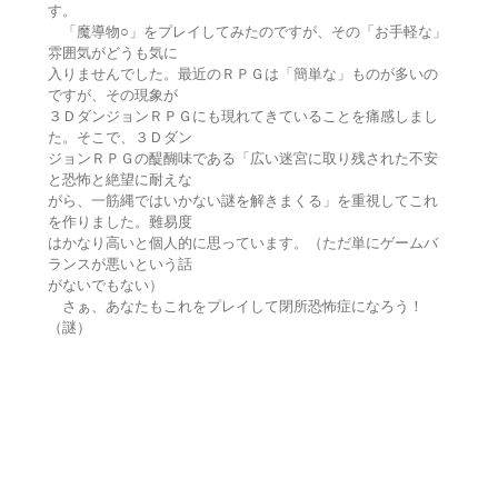
す。
「魔導物○」をプレイしてみたのですが、その「お手軽な」
雰囲気がどうも気に
入りませんでした。最近のＲＰＧは「簡単な」ものが多いの
ですが、その現象が
３ＤダンジョンＲＰＧにも現れてきていることを痛感しまし
た。そこで、３Ｄダン
ジョンＲＰＧの醍醐味である「広い迷宮に取り残された不安
と恐怖と絶望に耐えな
がら、一筋縄ではいかない謎を解きまくる」を重視してこれ
を作りました。難易度
はかなり高いと個人的に思っています。（ただ単にゲームバ
ランスが悪いという話
がないでもない）
さぁ、あなたもこれをプレイして閉所恐怖症になろう！
（謎）