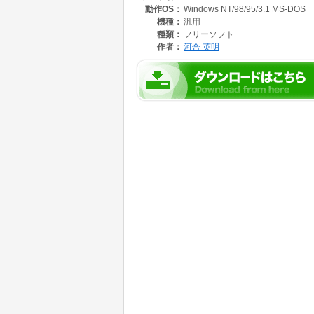
動作OS：
Windows NT/98/95/3.1 MS-DOS
解凍し、windows\command など、PAT
機種：
汎用
■使い方
種類：
フリーソフト
このDOSコマンドは、CRT標準出力に出力し
作者：
河合 英明
例: dbf2csv xxxxx.dbf > xxxxx.csv
入力ファイル 出力ファイル
入力ファイルを指定しないで起動した場合は、E
タを表示します。
dBFファイルが壊れている場合、DOSのErrorL
(Sample.batを参照して下さい)
ErrorLevel1 : fileのTimeStampと内部のTime
ErrorLevel2 : 実際のレコード数とdBF Hea
ErrorLevel3 : レコードブロックが壊れている
(だいたい漢字の第2バイトが喪失しているので、
ErrorLevel4 : DOS的にファイルが読めない N
■他dbfユーティリティ(フリーウェア)も、ご利
DBF2SDF SDF形式で出力する
DISP_DBF dBF Header情報を表示する