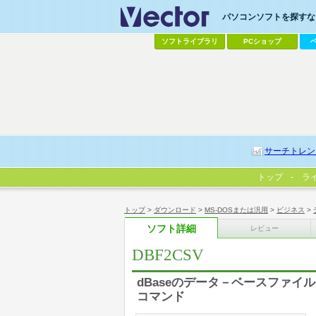
パソコンソフトを探すなら
ソフトライブラリ
PCショップ
サーチトレン
トップ
ラ
トップ
>
ダウンロード
>
MS-DOSまたは汎用
>
ビジネス
>
ソフト詳細
レビュー
DBF2CSV
dBaseのデータ－ベースファイル(
コマンド