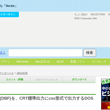
「Vector」
ベクターサイン
ちょい読み!
SELECTION
V
NGS Corporate Site
ド！
イブラリ
Windows
Mac(OS X)
全OS
新着ソフト
ランキング
データベース
>
dBASE用
コメント・評価
スクリーンショット
ダウンロード
DBF)を、CRT標準出力にcsv形式で出力するDOS