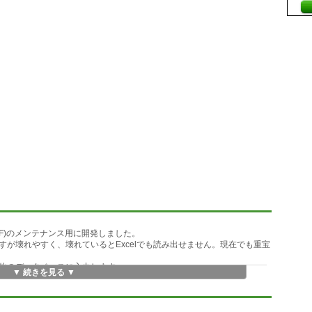
DBF)のメンテナンス用に開発しました。
純ですが壊れやすく、壊れているとExcelでも読み出せません。現在でも重宝
落し他のデータベースに入力します。
▼ 続きを見る ▼
eの必要がある。