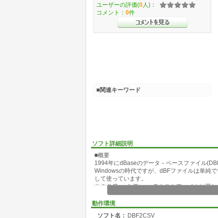
ユーザーの評価(
0
人)：
コメント：
0
件
■関連キーワード
ソフト詳細説明
■概要
1994年にdBaseのデータ－ベースファイル(
Windowsの時代ですが、dBFファイルは単
して使っています。
このdbf2csvを使いcsvテキストファイルに
欠点は、DOSコマンドの為、83ファイルnam
動作環境
ソフト名：
DBF2CSV
■インストール