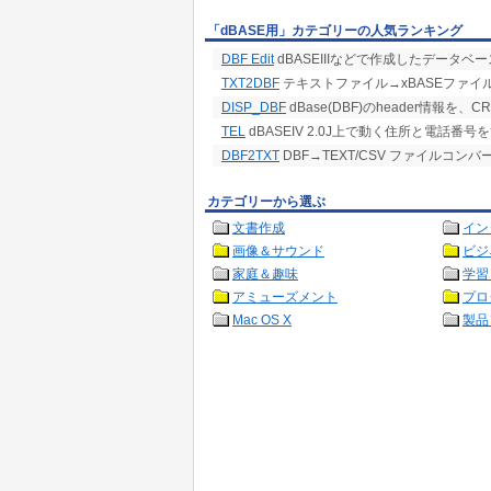
「dBASE用」カテゴリーの人気ランキング
DBF Edit
dBASEIIIなどで作成したデータベー
TXT2DBF
テキストファイル→xBASEファイ
DISP_DBF
dBase(DBF)のheader情報
TEL
dBASEIV 2.0J上で動く住所と電話番
DBF2TXT
DBF→TEXT/CSV ファイルコンバ
カテゴリーから選ぶ
文書作成
イン
画像＆サウンド
ビジ
家庭＆趣味
学習
アミューズメント
プロ
Mac OS X
製品