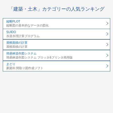
「建築・土木」カテゴリーの人気ランキング
縦断PLOT
縦断図の基本的なデータの図化
SUIDO
水道水理計算プログラム
屋根面積の計算
屋根面積の計算
簡易林道作図システム
簡易林道作図システム プロッタ&プリンタ両用版
まどり
家庭科:間取り図作成ソフト