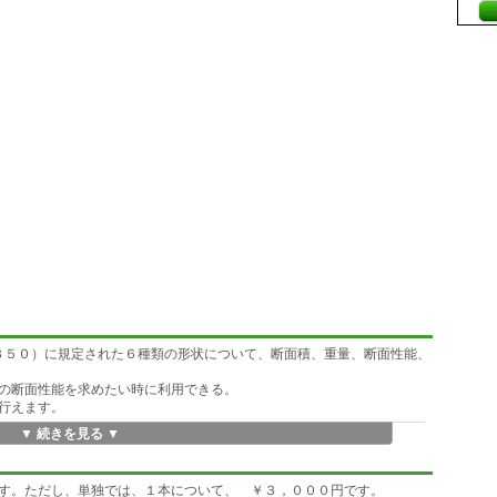
３５０）に規定された６種類の形状について、断面積、重量、断面性能、
の断面性能を求めたい時に利用できる。
行えます。
▼ 続きを見る ▼
 LG100 <RET>で解凍して下さい。コマンドラインから LGMENU と
す。ただし、単独では、１本について、 ￥３，０００円です。
入力は出来ますが、特定のサイズしか計算できません。また、印刷機能