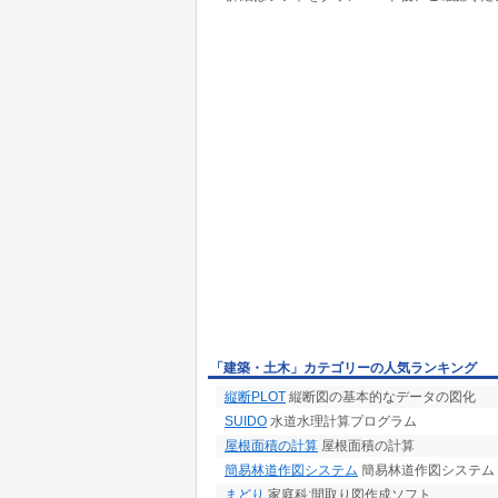
「建築・土木」カテゴリーの人気ランキング
縦断PLOT
縦断図の基本的なデータの図化
SUIDO
水道水理計算プログラム
屋根面積の計算
屋根面積の計算
簡易林道作図システム
簡易林道作図システム
まどり
家庭科:間取り図作成ソフト