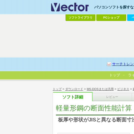
パソコンソフトを探すなら
ソフトライブラリ
PCショップ
サーチトレン
トップ
ラ
トップ
>
ダウンロード
>
MS-DOSまたは汎用
>
ビジネス
>
ソフト詳細
レビュー
軽量形鋼の断面性能計算
板厚や形状がJISと異なる断面