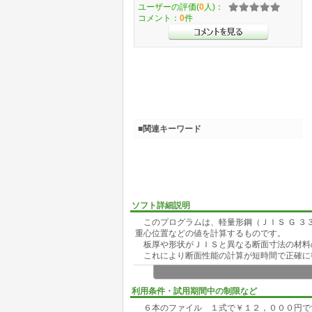
ユーザーの評価(
0
人)：
コメント：
0
件
■関連キーワード
ソフト詳細説明
このプログラムは、軽量形鋼（ＪＩＳ Ｇ ３
重心位置などの値を計算するものです。
板厚や形状がＪＩＳと異なる断面寸法の材料
これにより断面性能の計算が短時間で正確に
【ご利用方法】
ダウンロ－ドしたＬＧ１００．ＬＺＨは、LHA E
利用条件・試用期間中の制限など
入力すると、実行できます。
６本のファイル １式で￥１２，０００円で
このプログラムは、デモ版につき、デ－タ－