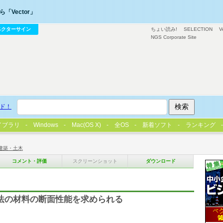
「Vector」
ベクターサイン
ちょい読み!
SELECTION
V
NGS Corporate Site
ド！
イブラリ
Windows
Mac(OS X)
全OS
新着ソフト
ランキング
建築・土木
コメント・評価
スクリーンショット
ダウンロード
寸法の材料の断面性能を求められる