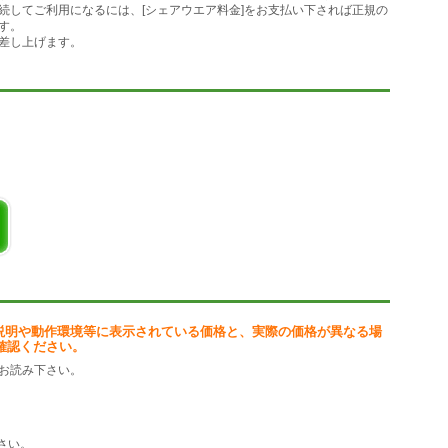
してご利用になるには、[シェアウエア料金]をお支払い下されば正規の
す。
、ご利用料金をお支払い下さい。プログラムは、１本について￥３，０
差し上げます。
１２，０００円です。
 ３３５０）をお手元に置いてご利用下さい。
説明や動作環境等に表示されている価格と、実際の価格が異なる場
確認ください。
お読み下さい。
さい。