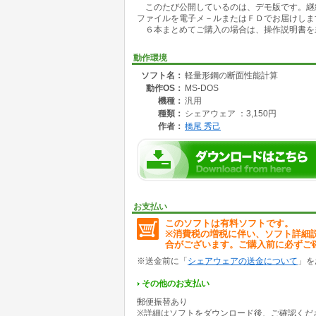
このたび公開しているのは、デモ版です。継続
も有りません。
ファイルを電子メ－ルまたはＦＤでお届けしま
このプログラムを継続してご利用になる方は
６本まとめてご購入の場合は、操作説明書を
００円です。６本まとめてご購入の場合は、￥
なお、ご利用の際は、ＪＩＳ規格（ＪＩＳ Ｇ
動作環境
ソフト名：
軽量形鋼の断面性能計算
動作OS：
MS-DOS
機種：
汎用
種類：
シェアウェア ：3,150円
作者：
橋尾 秀己
お支払い
このソフトは有料ソフトです。
※消費税の増税に伴い、ソフト詳細
合がございます。ご購入前に必ずご
※送金前に「
シェアウェアの送金について
」を
その他のお支払い
郵便振替あり
※詳細はソフトをダウンロード後、ご確認くだ