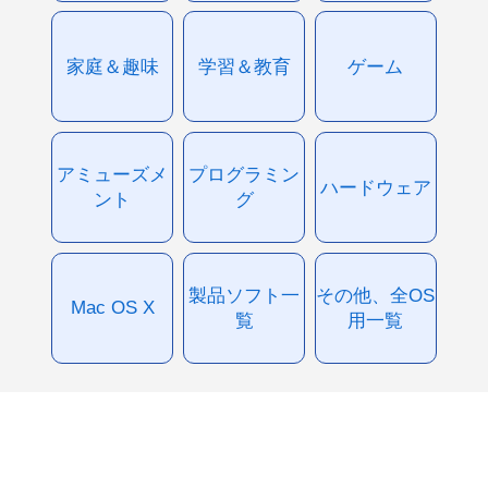
家庭＆趣味
学習＆教育
ゲーム
アミューズメ
プログラミン
ハードウェア
ント
グ
製品ソフト一
その他、全OS
Mac OS X
覧
用一覧