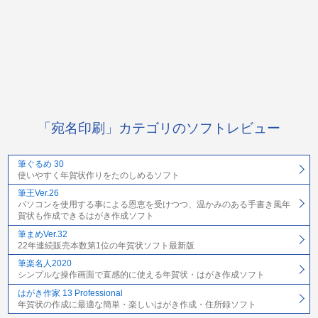
「宛名印刷」カテゴリのソフトレビュー
筆ぐるめ 30
使いやすく年賀状作りをたのしめるソフト
筆王Ver.26
パソコンを使用する事による恩恵を受けつつ、温かみのある手書き風年
賀状も作成できるはがき作成ソフト
筆まめVer.32
22年連続販売本数第1位の年賀状ソフト最新版
筆楽名人2020
シンプルな操作画面で直感的に使える年賀状・はがき作成ソフト
はがき作家 13 Professional
年賀状の作成に最適な簡単・楽しいはがき作成・住所録ソフト