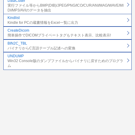
DataCutter
実行ファイル等からBMP(DIB)/JPEG/PNG/ICO/CUR/ANI/MAG/WAVE/MI
DI/MP3/AVIのデータを抽出
Kindlist
Kindle for PCの蔵書情報をExcel一覧に出力
CreateDicom
簡単操作でDICOMプライベートタグもテキスト表示、比較表示!
BIN2C_TBL
バイナリからC言語テーブル記述への変換
UNDUMP
Win32 Console版のダンプファイルからバイナリに戻すためのプログラ
ム