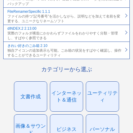
バックアップ
FileRenamerSpecific 1.1.1
ファイルの持つ“記号番号”を活かしながら、説明などを加えて名前を変
更する、ユニークなリネームソフト
dINDEX.2 2.13.00
実際のフォルダ構造にかかわらずファイルをわかりやすく分類・管理
し、すばやく参照できる
きれい好きのごみ箱 2.10
独自アイコンの追加表示も可能。ごみ箱の状況をすばやく確認し、操作
することができるユーティリティ
カテゴリーから選ぶ
インターネッ
ユーティリテ
文書作成
ト＆通信
ィ
画像＆サウン
ビジネス
パーソナル
ド