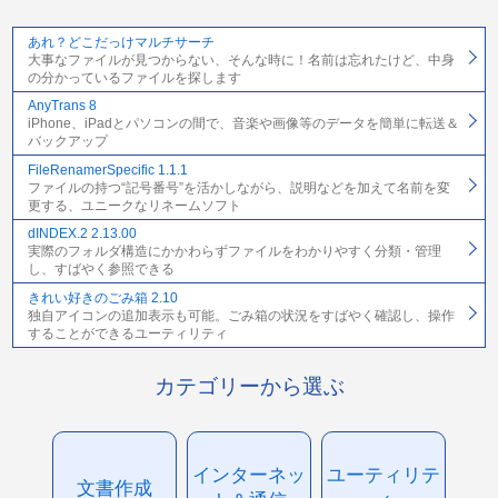
あれ？どこだっけマルチサーチ
大事なファイルが見つからない、そんな時に！名前は忘れたけど、中身
の分かっているファイルを探します
AnyTrans 8
iPhone、iPadとパソコンの間で、音楽や画像等のデータを簡単に転送＆
バックアップ
FileRenamerSpecific 1.1.1
ファイルの持つ“記号番号”を活かしながら、説明などを加えて名前を変
更する、ユニークなリネームソフト
dINDEX.2 2.13.00
実際のフォルダ構造にかかわらずファイルをわかりやすく分類・管理
し、すばやく参照できる
きれい好きのごみ箱 2.10
独自アイコンの追加表示も可能。ごみ箱の状況をすばやく確認し、操作
することができるユーティリティ
カテゴリーから選ぶ
インターネッ
ユーティリテ
文書作成