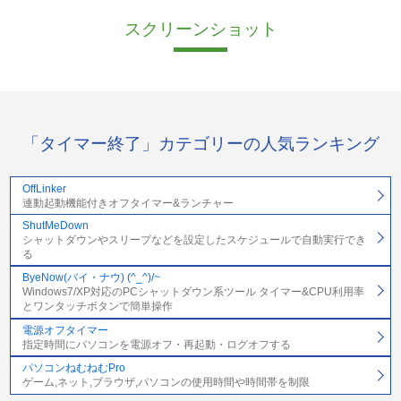
スクリーンショット
「タイマー終了」カテゴリーの人気ランキング
OffLinker
連動起動機能付きオフタイマー&ランチャー
ShutMeDown
シャットダウンやスリープなどを設定したスケジュールで自動実行でき
る
ByeNow(バイ・ナウ) (^_^)/~
Windows7/XP対応のPCシャットダウン系ツール タイマー&CPU利用率
とワンタッチボタンで簡単操作
電源オフタイマー
指定時間にパソコンを電源オフ・再起動・ログオフする
パソコンねむねむPro
ゲーム,ネット,ブラウザ,パソコンの使用時間や時間帯を制限