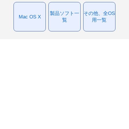
製品ソフト一
その他、全OS
Mac OS X
覧
用一覧