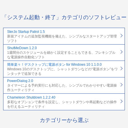
「システム起動・終了」カテゴリのソフトレビュー
SterJo Startup Patrol 1.5
新規アイテムの追加監視機能を備えた、シンプルなスタートアップ管理
ソフト
ShutMeDown 1.2.0
1週間分のスケジュールを細かく設定することもできる、フレキシブル
な電源操作自動化ソフト
簡単楽々！デスクトップに電源ボタン for Windows 10 1.1.0.0
Windows 10のデスクトップに、シャットダウンなどの“電源ボタン”をワ
ンタッチで追加できる
PowerDialog 2.0
タイマーによる予約実行にも対応した、シンプルでわかりやすい電源操
作ユーティリティ
Chameleon Shutdown 1.2.2.40
多彩なオプションで条件を設定し、シャットダウンや再起動などの操作
を行えるユーティリティ
カテゴリーから選ぶ