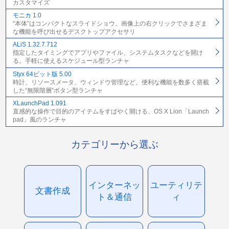
カスタマイズ
モニカ 1.0
“本体”はコンパクトなスライドショウ。画像上の右クリックでさまざま
な機能を呼び出せるデスクトップアクセサリ
ALiS 1.32.7.712
指定したタイミングでアプリやファイル、システムタスクなどを開け
る。手軽に使えるスケジュール型ランチャ
Styx 64ビット版 5.00
時計、リソースメータ、ウィンドウ管理など、便利な機能を数多く搭載
した“無限階層”ボタン型ランチャ
XLaunchPad 1.091
直感的な操作で目的のアイテムをすばやく開ける、OS X Lion「Launch
pad」風のランチャ
カテゴリーから選ぶ
インターネッ
ユーティリテ
文書作成
ト＆通信
ィ