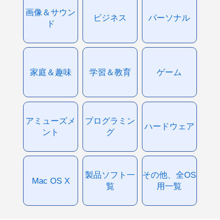
画像＆サウン
ビジネス
パーソナル
ド
家庭＆趣味
学習＆教育
ゲーム
アミューズメ
プログラミン
ハードウェア
ント
グ
製品ソフト一
その他、全OS
Mac OS X
覧
用一覧