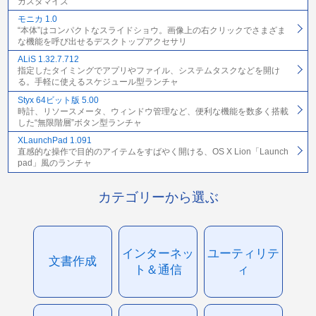
カスタマイズ
モニカ 1.0
“本体”はコンパクトなスライドショウ。画像上の右クリックでさまざま
な機能を呼び出せるデスクトップアクセサリ
ALiS 1.32.7.712
指定したタイミングでアプリやファイル、システムタスクなどを開け
る。手軽に使えるスケジュール型ランチャ
Styx 64ビット版 5.00
時計、リソースメータ、ウィンドウ管理など、便利な機能を数多く搭載
した“無限階層”ボタン型ランチャ
XLaunchPad 1.091
直感的な操作で目的のアイテムをすばやく開ける、OS X Lion「Launch
pad」風のランチャ
カテゴリーから選ぶ
インターネッ
ユーティリテ
文書作成
ト＆通信
ィ