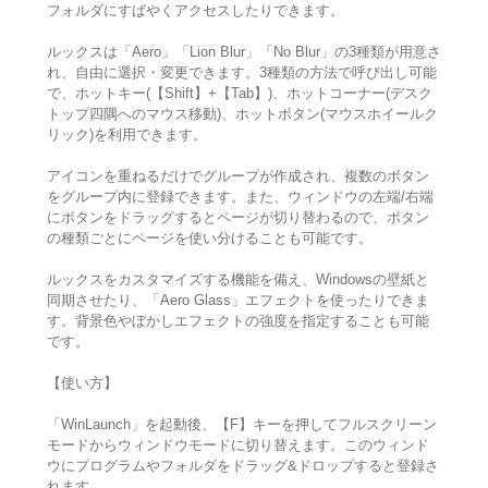
フォルダにすばやくアクセスしたりできます。
ルックスは「Aero」「Lion Blur」「No Blur」の3種類が用意さ
れ、自由に選択・変更できます。3種類の方法で呼び出し可能
で、ホットキー(【Shift】+【Tab】)、ホットコーナー(デスク
トップ四隅へのマウス移動)、ホットボタン(マウスホイールク
リック)を利用できます。
アイコンを重ねるだけでグループが作成され、複数のボタン
をグループ内に登録できます。また、ウィンドウの左端/右端
にボタンをドラッグするとページが切り替わるので、ボタン
の種類ごとにページを使い分けることも可能です。
ルックスをカスタマイズする機能を備え、Windowsの壁紙と
同期させたり、「Aero Glass」エフェクトを使ったりできま
す。背景色やぼかしエフェクトの強度を指定することも可能
です。
【使い方】
「WinLaunch」を起動後、【F】キーを押してフルスクリーン
モードからウィンドウモードに切り替えます。このウィンド
ウにプログラムやフォルダをドラッグ&ドロップすると登録さ
れます。