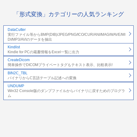
「形式変換」カテゴリーの人気ランキング
DataCutter
実行ファイル等からBMP(DIB)/JPEG/PNG/ICO/CUR/ANI/MAG/WAVE/MI
DI/MP3/AVIのデータを抽出
Kindlist
Kindle for PCの蔵書情報をExcel一覧に出力
CreateDicom
簡単操作でDICOMプライベートタグもテキスト表示、比較表示!
BIN2C_TBL
バイナリからC言語テーブル記述への変換
UNDUMP
Win32 Console版のダンプファイルからバイナリに戻すためのプログラ
ム