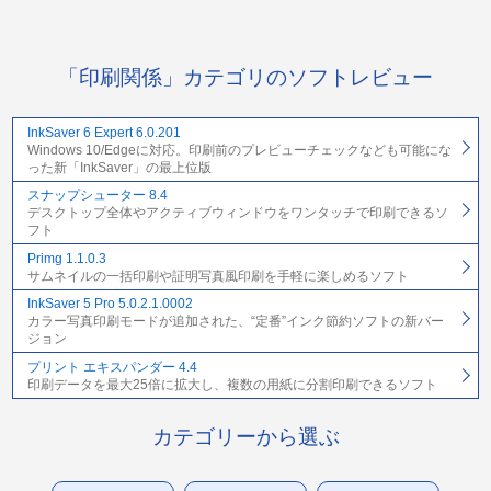
「印刷関係」カテゴリのソフトレビュー
InkSaver 6 Expert 6.0.201
Windows 10/Edgeに対応。印刷前のプレビューチェックなども可能にな
った新「InkSaver」の最上位版
スナップシューター 8.4
デスクトップ全体やアクティブウィンドウをワンタッチで印刷できるソ
フト
Primg 1.1.0.3
サムネイルの一括印刷や証明写真風印刷を手軽に楽しめるソフト
InkSaver 5 Pro 5.0.2.1.0002
カラー写真印刷モードが追加された、“定番”インク節約ソフトの新バー
ジョン
プリント エキスパンダー 4.4
印刷データを最大25倍に拡大し、複数の用紙に分割印刷できるソフト
カテゴリーから選ぶ