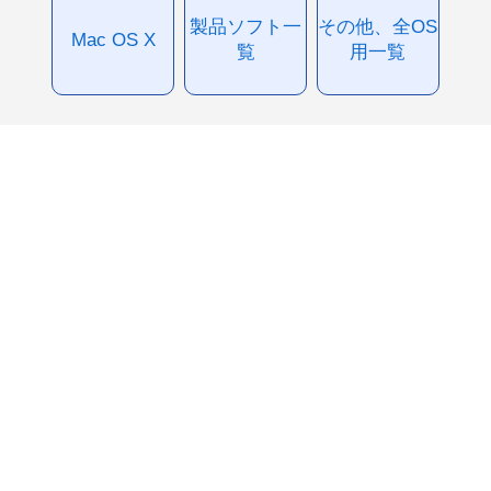
製品ソフト一
その他、全OS
Mac OS X
覧
用一覧