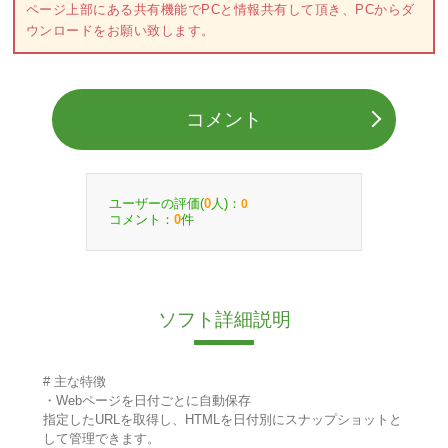
ページ上部にある共有機能でPCと情報共有して頂き、PCからダ
ウンロードをお願い致します。
コメント
ユーザーの評価(
人)：
0
0
コメント：
件
0
ソフト詳細説明
# 主な特徴
・Webページを日付ごとに自動保存
指定したURLを取得し、HTMLを日付別にスナップショットと
して管理できます。