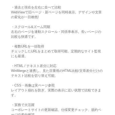
・過去と現在を左右に並べて比較
WebViewで旧ページ・新ページを同時表示。デザインや文章
の変化が一目瞭然!
・スクロール&ズーム同期
左右のページを連動スクロール・同倍率表示。長いページの
比較も快適です。
・複数URLを一括取得
チェックしたURLをまとめて取得可能。定期的なサイト監視
にも最適。
・HTML / テキスト差分に対応
WinMergeと連携し、見た目重視のHTML比較/文章差分だけの
テキスト比較を切り替え可能。
・CSS・画像は実ページ参照
レイアウト崩れを防ぎ、実際の表示に近い状態で比較できま
す。
・実務で大活躍
コーポレートサイトの更新確認、仕様変更チェック、規約ペ
ージの差分確認、