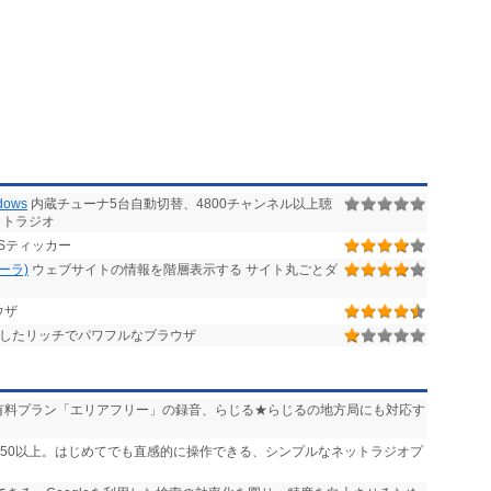
ows
内蔵チューナ5台自動切替、4800チャンネル以上聴
ットラジオ
Sティッカー
ローラ)
ウェブサイトの情報を階層表示する サイト丸ごとダ
ウザ
したリッチでパワフルなブラウザ
送」や有料プラン「エリアフリー」の録音、らじる★らじるの地方局にも対応す
,750以上。はじめてでも直感的に操作できる、シンプルなネットラジオプ