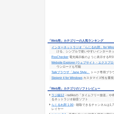
「Web用」カテゴリーの人気ランキング
インターネットラジオ「らじるれ郎」for Wind
ける、シンプルで使いやすいインターネ
RssChecker
電光掲示板のように表示するRS
Website Explorer (ウェブサイト・エクスプ
ウンロードも可能
Talkブラウザ「Jane Style」
トーク専用ブラ
Sleipnir 4 for Windows
カスタマイズ性を重視
「Web用」カテゴリのソフトレビュー
ラジ録12
- radikoの「タイムフリー放
るネットラジオ録音ソフト
らじるれ郎 1.00
- 聴取できるチャンネルは1
レイヤー