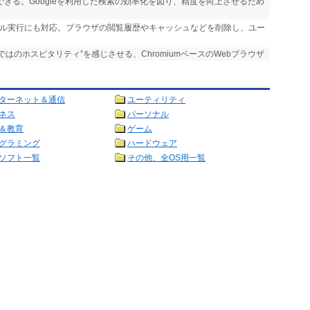
実行できる。Googleを利用した検索の効率化を図り、精度を向上させるため
ール実行にも対応。ブラウザの閲覧履歴やキャッシュなどを削除し、ユー
らではのホスピタリティ”を感じさせる、ChromiumベースのWebブラウザ
ターネット＆通信
ユーティリティ
ネス
パーソナル
＆教育
ゲーム
グラミング
ハードウェア
ソフト一覧
その他、全OS用一覧