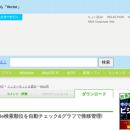
「Vector」
ベクターサイン
ちょい読み!
SELECTION
V
NGS Corporate Site
ド！
イブラリ
Windows
Mac(OS X)
全OS
新着ソフト
ランキング
/NT
>
インターネット＆通信
>
Web用
ダウンロード
コメント・評価
スクリーンショット
gle検索順位を自動チェック&グラフで推移管理!