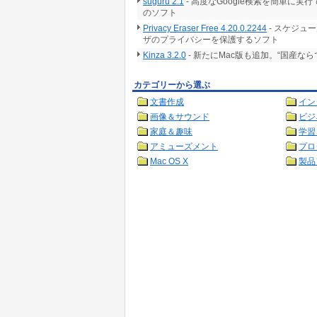
suguru 2.1
- 高度なGoogle検索を簡単に
のソフト
Privacy Eraser Free 4.20.0.2244
- スケジュ
ザのプライバシーを保護するソフト
Kinza 3.2.0
- 新たにMac版も追加。“国産な
カテゴリーから選ぶ
文書作成
イン
画像＆サウンド
ビジ
家庭＆趣味
学習
アミューズメント
プロ
Mac OS X
製品