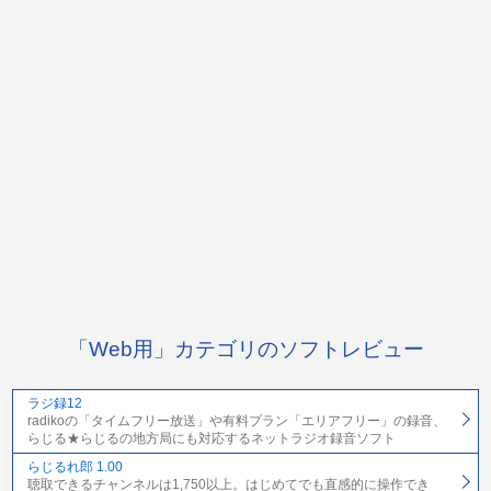
「Web用」カテゴリのソフトレビュー
ラジ録12
radikoの「タイムフリー放送」や有料プラン「エリアフリー」の録音、
らじる★らじるの地方局にも対応するネットラジオ録音ソフト
らじるれ郎 1.00
聴取できるチャンネルは1,750以上。はじめてでも直感的に操作でき