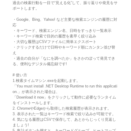
過去の検索行動を一目で“見える化”して、振り返りや発見をサ
ポートします。
・Google、Bing、Yahoo! など主要な検索エンジンの履歴に対
応
・キーワード、検索エンジン名、日時をすっきり一覧表示
・キーワード検索で目的の履歴を素早く絞り込み
・大切な履歴はCSVファイルに簡単エクスポート
・クリックするだけで日時やキーワード順にカンタン並び替
え
・過去の自分が「なにを調べたか」をさかのぼって発見でき
る、便利なデジタル備忘録です!
# 使い方
1.検索タイムマシン.exeを起動します。
「You must install .NET Desktop Runtime to run this appilcati
on.」が表示された場合は、
「Download it now」をクリックして動作に必要なランタイム
をインストールします。
2. ChromeやEdgeから取得した検索履歴が表示されます。
3. 表示された一覧はキーワード検索で絞り込みが可能です。
4. 気になる履歴はCSVで保存して、あとからじっくり見返し
ましょう!
5. 集計ボタンを押すと、キーワードグループ、ヒートマップ