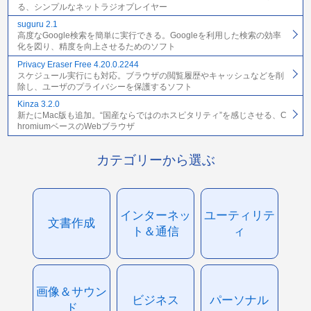
る、シンプルなネットラジオプレイヤー
suguru 2.1
高度なGoogle検索を簡単に実行できる。Googleを利用した検索の効率
化を図り、精度を向上させるためのソフト
Privacy Eraser Free 4.20.0.2244
スケジュール実行にも対応。ブラウザの閲覧履歴やキャッシュなどを削
除し、ユーザのプライバシーを保護するソフト
Kinza 3.2.0
新たにMac版も追加。“国産ならではのホスピタリティ”を感じさせる、C
hromiumベースのWebブラウザ
カテゴリーから選ぶ
インターネッ
ユーティリテ
文書作成
ト＆通信
ィ
画像＆サウン
ビジネス
パーソナル
ド