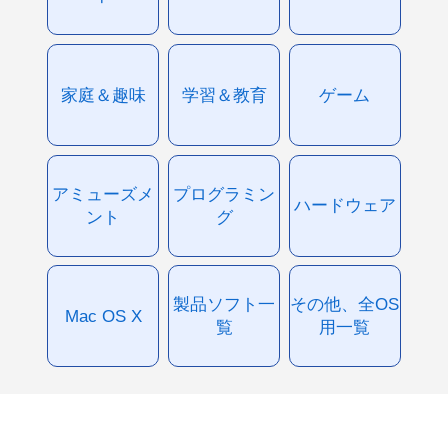
家庭＆趣味
学習＆教育
ゲーム
アミューズメ
プログラミン
ハードウェア
ント
グ
製品ソフト一
その他、全OS
Mac OS X
覧
用一覧