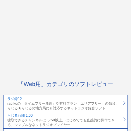
「Web用」カテゴリのソフトレビュー
ラジ録12
radikoの「タイムフリー放送」や有料プラン「エリアフリー」の録音、
らじる★らじるの地方局にも対応するネットラジオ録音ソフト
らじるれ郎 1.00
聴取できるチャンネルは1,750以上。はじめてでも直感的に操作でき
る、シンプルなネットラジオプレイヤー