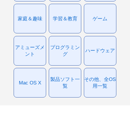
家庭＆趣味
学習＆教育
ゲーム
アミューズメ
プログラミン
ハードウェア
ント
グ
製品ソフト一
その他、全OS
Mac OS X
覧
用一覧