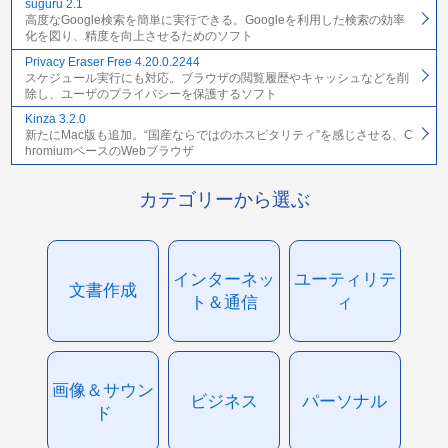
suguru 2.1
高度なGoogle検索を簡単に実行できる。Googleを利用した検索の効率
化を図り、精度を向上させるためのソフト
Privacy Eraser Free 4.20.0.2244
スケジュール実行にも対応。ブラウザの閲覧履歴やキャッシュなどを削
除し、ユーザのプライバシーを保護するソフト
Kinza 3.2.0
新たにMac版も追加。“国産ならではのホスピタリティ”を感じさせる、C
hromiumベースのWebブラウザ
カテゴリーから選ぶ
インターネッ
ユーティリテ
文書作成
ト＆通信
ィ
画像＆サウン
ビジネス
パーソナル
ド