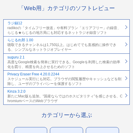
「Web用」カテゴリのソフトレビュー
ラジ録12
radikoの「タイムフリー放送」や有料プラン「エリアフリー」の録音、
らじる★らじるの地方局にも対応するネットラジオ録音ソフト
らじるれ郎 1.00
聴取できるチャンネルは1,750以上。はじめてでも直感的に操作でき
る、シンプルなネットラジオプレイヤー
suguru 2.1
高度なGoogle検索を簡単に実行できる。Googleを利用した検索の効率
化を図り、精度を向上させるためのソフト
Privacy Eraser Free 4.20.0.2244
スケジュール実行にも対応。ブラウザの閲覧履歴やキャッシュなどを削
除し、ユーザのプライバシーを保護するソフト
Kinza 3.2.0
新たにMac版も追加。“国産ならではのホスピタリティ”を感じさせる、C
hromiumベースのWebブラウザ
カテゴリーから選ぶ