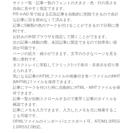
サイト一覧・記事一覧のフォントの大きさ・色・行の高さを
自由に見やすく指定できます。
PR:やAD:等で始まる広告記事を自動的に削除できるので余計
な記事に目を留めなくて済みます。
記事に5種類の色のマークを付けることができるので分類に便
利です。
お好みの外部ブラウザを指定して開くことができます。
次の記事へ移動の際、未読記事に限定できるので効率良い巡
回が可能です。
ページの拡大・縮小ができます。文字の小さなページを見る
際に便利です。
タスクトレイに常駐してクリック1つで表示・非表示を切り替
えられます。
気になる記事のHTMLファイルや画像付き単一ファイルのMHT
(MHTML)ファイルを保存できます。
記事にマークを付けた時に自動的にHTML・MHTファイルを保
存できます。
記事一覧が自動スクロールするので素早く記事のタイトルを
確認できます。
記事にメモを入力できます。入力したメモを元に検索するこ
とも可能です。
OPMLファイルのインポート/エクスポート可。ATOM1.0/RSS
1.0/RSS2.0対応。