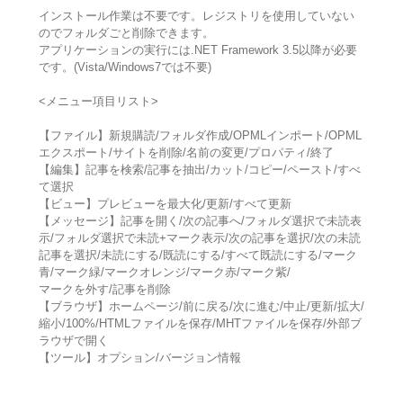
インストール作業は不要です。レジストリを使用していない
のでフォルダごと削除できます。
アプリケーションの実行には.NET Framework 3.5以降が必要
です。(Vista/Windows7では不要)
<メニュー項目リスト>
【ファイル】新規購読/フォルダ作成/OPMLインポート/OPML
エクスポート/サイトを削除/名前の変更/プロパティ/終了
【編集】記事を検索/記事を抽出/カット/コピー/ペースト/すべ
て選択
【ビュー】プレビューを最大化/更新/すべて更新
【メッセージ】記事を開く/次の記事へ/フォルダ選択で未読表
示/フォルダ選択で未読+マーク表示/次の記事を選択/次の未読
記事を選択/未読にする/既読にする/すべて既読にする/マーク
青/マーク緑/マークオレンジ/マーク赤/マーク紫/
マークを外す/記事を削除
【ブラウザ】ホームページ/前に戻る/次に進む/中止/更新/拡大/
縮小/100%/HTMLファイルを保存/MHTファイルを保存/外部ブ
ラウザで開く
【ツール】オプション/バージョン情報