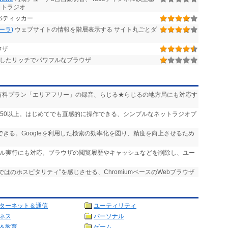
ットラジオ
Sティッカー
ローラ)
ウェブサイトの情報を階層表示する サイト丸ごとダ
ウザ
したリッチでパワフルなブラウザ
送」や有料プラン「エリアフリー」の録音、らじる★らじるの地方局にも対応す
,750以上。はじめてでも直感的に操作できる、シンプルなネットラジオプ
実行できる。Googleを利用した検索の効率化を図り、精度を向上させるため
ール実行にも対応。ブラウザの閲覧履歴やキャッシュなどを削除し、ユー
らではのホスピタリティ”を感じさせる、ChromiumベースのWebブラウザ
ターネット＆通信
ユーティリティ
ネス
パーソナル
＆教育
ゲーム