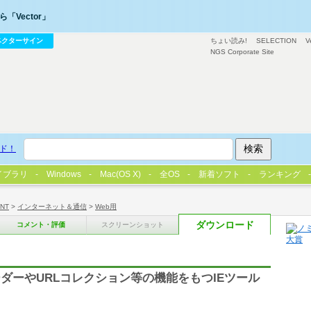
「Vector」
ベクターサイン
ちょい読み!
SELECTION
V
NGS Corporate Site
ド！
イブラリ
Windows
Mac(OS X)
全OS
新着ソフト
ランキング
/NT
>
インターネット＆通信
>
Web用
ダウンロード
コメント・評価
スクリーンショット
ダーやURLコレクション等の機能をもつIEツール