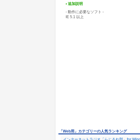
追加説明
- 動作に必要なソフト -
IE 5.1 以上
「Web用」カテゴリーの人気ランキング
インターネットラジオ「らじるれ郎」for Wind