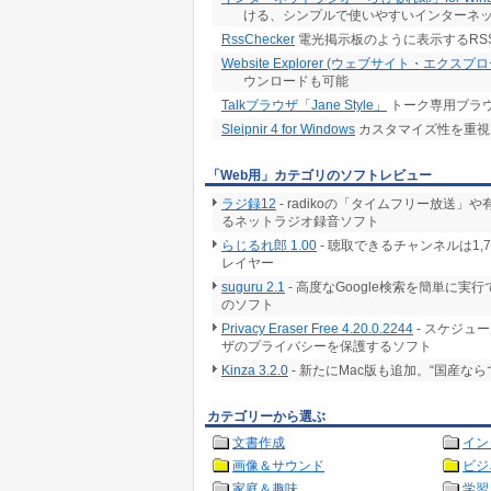
ける、シンプルで使いやすいインターネ
RssChecker
電光掲示板のように表示するRS
Website Explorer (ウェブサイト・エクスプ
ウンロードも可能
Talkブラウザ「Jane Style」
トーク専用ブラ
Sleipnir 4 for Windows
カスタマイズ性を重視
「Web用」カテゴリのソフトレビュー
ラジ録12
- radikoの「タイムフリー放
るネットラジオ録音ソフト
らじるれ郎 1.00
- 聴取できるチャンネルは1
レイヤー
suguru 2.1
- 高度なGoogle検索を簡単に
のソフト
Privacy Eraser Free 4.20.0.2244
- スケジュ
ザのプライバシーを保護するソフト
Kinza 3.2.0
- 新たにMac版も追加。“国産な
カテゴリーから選ぶ
文書作成
イン
画像＆サウンド
ビジ
家庭＆趣味
学習