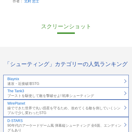
作者：
北村 忠士
スクリーンショット
「シューティング」カテゴリーの人気ランキング
Blaynix
速攻・近接破壊STG
The Tank3
ブーストを駆使して敵を撃破せよ! 戦車シューティング
WirePlanet
線でできた世界で丸い惑星を守るため、攻めてくる敵を倒していくシン
プルで少し変わったSTG
D-STARS
90年代のアーケードゲーム風 弾幕縦シューティング 全6面、エンディン
グもあり