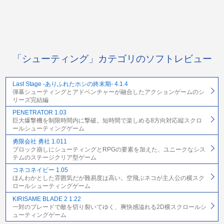
「シューティング」カテゴリのソフトレビュー
Last Stage -ありふれたホシの終末期- 4.1.4
弾幕シューティングとアドベンチャーが融合したアクションゲームのシ
リーズ完結編
PENETRATOR 1.03
巨大爆撃機を制限時間内に撃破。短時間で楽しめる8方向対応縦スクロ
ールシューティングゲーム
勇限会社 勇社 1.011
ブロック崩しにシューティングとRPGの要素を加えた、ユニークなシス
テムのステージクリア型ゲーム
コネコネイビー 1.05
ほんわかとした雰囲気だが難易度は高い。空飛ぶネコが主人公の横スク
ロールシューティングゲーム
KIRISAME BLADE 2 1.22
一対のブレードで敵を切り裂いてゆく、爽快感溢れる2D横スクロールシ
ューティングゲーム