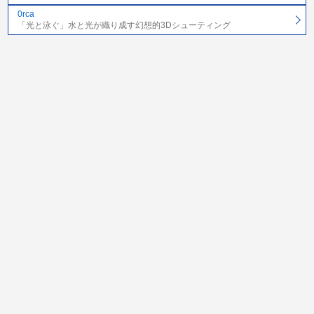
0rca
「光と泳ぐ」水と光が織り成す幻想的3Dシューティング