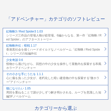
「アドベンチャー」カテゴリのソフトレビュー
紅蜘蛛3 / Red Spider3 1.03
シリーズ三作品の登場人物が総登場。6編からなる、第一作「紅蜘蛛 / R
ed Spider」のアフターストーリー
紅蜘蛛外伝：暗戦 1.17
香港黒社会を描くハードボイルドなノベルゲーム「紅蜘蛛 / Red Spide
r」シリーズの短編外伝
少女奇談 0.6
怪物から逃げながら、回想の中の少女を操作して屋敷内を探索する和風
ホラーアドベンチャー
その小さな手にうたを 1.1.1
心に傷を負った少女が、老朽化した暗い建造物の中を探索する“微ホラ
ー”アドベンチャー
猫になりたい 1.05
周回を重ねることで謎が少しずつ解き明かされる。ループを意識した短
編SFノベルゲーム
カテゴリーから選ぶ