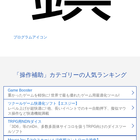
プログラムアイコン
「操作補助」カテゴリーの人気ランキング
Game Booster
重かったゲームを軽快に! 世界で最も優れたゲーム用最適化ツール!
ツクールゲーム快適化ソフト【エスジー】
レベル上げが超快適に! 他、長いイベントでのキー自動押下、擬似マウ
ス操作など快適機能満載
TRPG用NDNダイス
「3D6」等のnDn、多数多面体サイコロを扱うTRPG向けのダイスツー
ルソフト
MouseJoy【マウスカーソルで仮想コントローラ操作】